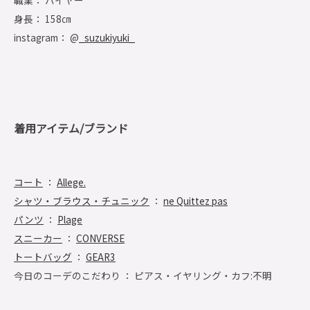
職業： バイヤー
身長： 158㎝
instagram： @
_suzukiyuki_
着用アイテム/ブランド
コート
：
Allege.
シャツ・ブラウス・チュニック
：
ne Quittez pas
パンツ
：
Plage
スニーカー
：
CONVERSE
トートバッグ
：
GEAR3
今日のコーデのこだわり ： ピアス・イヤリング・カフ:不明