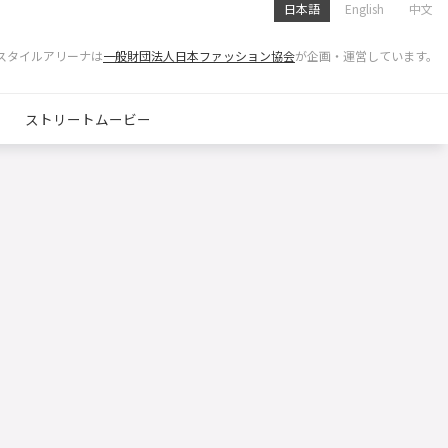
日本語
English
中文
スタイルアリーナは
一般財団法人日本ファッション協会
が企画・運営しています。
ストリートムービー