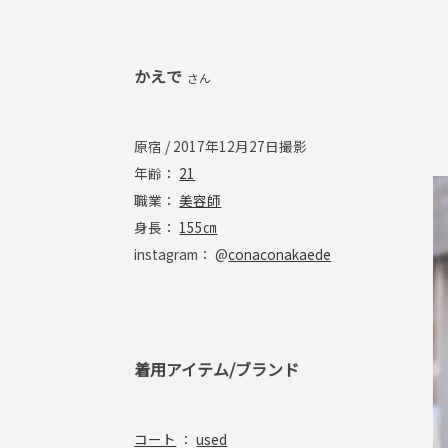
かえで
さん
原宿 / 2017年12月27日撮影
年齢：
21
職業：
美容師
身長：
155㎝
instagram： @
conaconakaede
着用アイテム/ブランド
コート
：
used