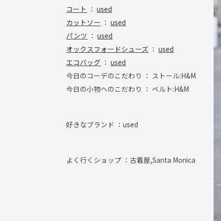
コート
：
used
カットソー
：
used
パンツ
：
used
オックスフォードシューズ
：
used
エコバッグ
：
used
今日のコーデのこだわり ： ストール:H&M
今日の小物へのこだわり ： ベルト:H&M
好きなブランド ：
used
よく行くショップ ：
古着屋,Santa Monica