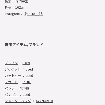
職業： 専門学生
身長： 162㎝
instagram： @
batta__18
着用アイテム/ブランド
ブルゾン
：
used
ジャケット
：
used
カットソー
：
used
スカート
：
IKUMI
パンツ
：
靴下屋
パンプス
：
used
ショルダーバッグ
：
AYANOKOJI