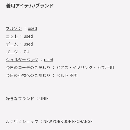
着用アイテム/ブランド
ブルゾン
：
used
ニット
：
used
デニム
：
used
ブーツ
：
GU
ショルダーバッグ
：
used
今日のコーデのこだわり ： ピアス・イヤリング・カフ:不明
今日の小物へのこだわり ： ベルト:不明
好きなブランド ：
UNIF
よく行くショップ ：
NEW YORK JOE EXCHANGE