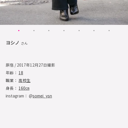
ヨシノ
さん
原宿 / 2017年12月27日撮影
年齢：
18
職業：
高校生
身長：
160㎝
instagram： @
somei_ysn