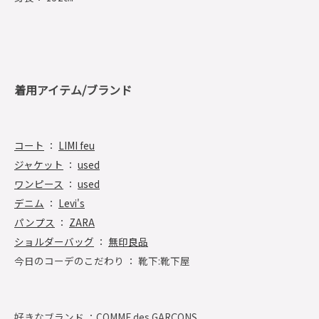
着用アイテム/ブランド
コート
：
LIMI feu
ジャケット
：
used
ワンピース
：
used
デニム
：
Levi's
パンプス
：
ZARA
ショルダーバッグ
：
無印良品
今日のコーデのこだわり ： 靴下:靴下屋
好きなブランド ：
COMME des GARÇONS