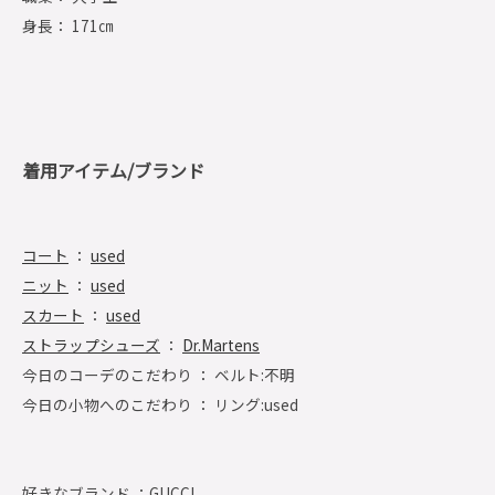
身長： 171㎝
着用アイテム/ブランド
コート
：
used
ニット
：
used
スカート
：
used
ストラップシューズ
：
Dr.Martens
今日のコーデのこだわり ： ベルト:不明
今日の小物へのこだわり ： リング:used
好きなブランド ：
GUCCI