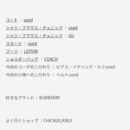
コート
：
used
シャツ・ブラウス・チュニック
：
used
シャツ・ブラウス・チュニック
：
GU
スカート
：
used
ブーツ
：
LEPSIM
ショルダーバッグ
：
COACH
今日のコーデのこだわり ： ピアス・イヤリング・カフ:used
今日の小物へのこだわり ： ベルト:used
好きなブランド ：
BURBERRY
よく行くショップ ：
CHICAGO,KINJI