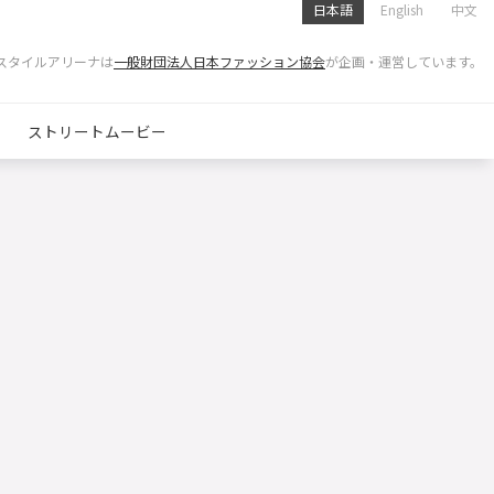
日本語
English
中文
スタイルアリーナは
一般財団法人日本ファッション協会
が企画・運営しています。
ストリートムービー