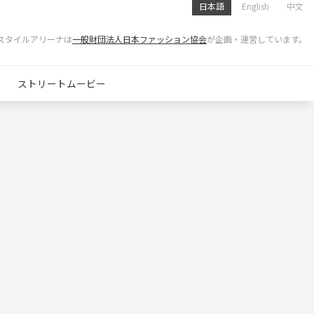
日本語
English
中文
スタイルアリーナは
一般財団法人日本ファッション協会
が企画・運営しています。
ストリートムービー