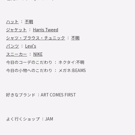
ハット
：
不明
ジャケット
：
Harris Tweed
シャツ・ブラウス・チュニック
：
不明
パンツ
：
Levi's
スニーカー
：
NIKE
今日のコーデのこだわり ： ネクタイ:不明
今日の小物へのこだわり ： メガネ:BEAMS
好きなブランド ：
ART COMES FIRST
よく行くショップ ：
JAM