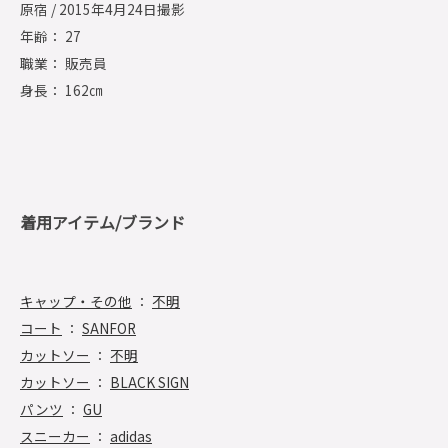
原宿 / 2015年4月24日撮影
年齢： 27
職業： 販売員
身長： 162㎝
着用アイテム/ブランド
キャップ・その他
：
不明
コート
：
SANFOR
カットソー
：
不明
カットソー
：
BLACK SIGN
パンツ
：
GU
スニーカー
：
adidas