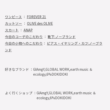
ワンピース
：
FOREVER 21
カットソー
：
OLIVE des OLIVE
スカート
：
ANAP
今日のコーデのこだわり
：
靴下:ノーブランド
今日の小物へのこだわり
：
ピアス・イヤリング・カフ:ノーブラ
ンド
好きなブランド ：
GlAmgY,GLOBAL WORK,earth music ＆
ecology,6%DOKIDOKI
よく行くショップ ：
GlAmgY,GLOBAL WORK,earth music ＆
ecology,6%DOKIDOKI