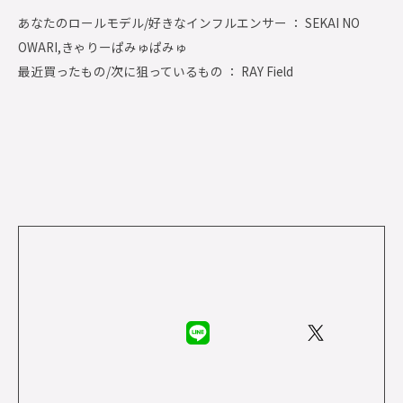
あなたのロールモデル/好きなインフルエンサー ： SEKAI NO
OWARI,きゃりーぱみゅぱみゅ
最近買ったもの/次に狙っているもの ： RAY Field