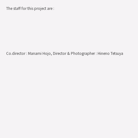
The staff for this project are :
Co.director : Manami Hojo, Director & Photographer : Hineno Tetsuya