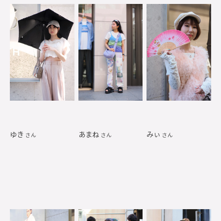
ゆき
あまね
みぃ
さん
さん
さん