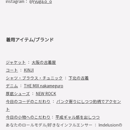
instagram： @
ryuga.o_o
着用アイテム/ブランド
ジャケット
：
大阪の古着屋
コート
：
KINJI
シャツ・ブラウス・チュニック
：
下北の古着
デニム
：
THE MIX nakameguro
厚底シューズ
：
NEW ROCK
今日のコーデのこだわり
：
パンク寄りにしつつ豹柄でアクセン
ト
今日の小物へのこだわり
：
平成ギャル感を出しつつ
あなたのロールモデル/好きなインフルエンサー ： Imdelusionの