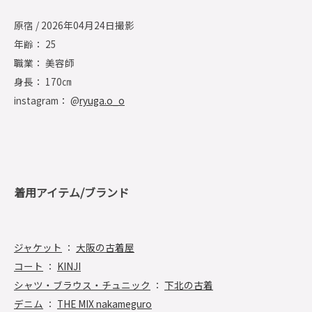
原宿 / 2026年04月24日撮影
年齢： 25
職業： 美容師
身長： 170㎝
instagram： @
ryuga.o_o
着用アイテム/ブランド
ジャケット
：
大阪の古着屋
コート
：
KINJI
シャツ・ブラウス・チュニック
：
下北の古着
デニム
：
THE MIX nakameguro