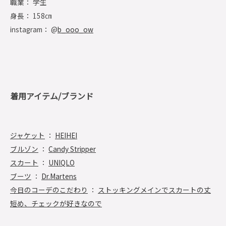
職業： 学生
身長： 158㎝
instagram： @
b_ooo_ow
着用アイテム/ブランド
ジャケット
：
HEIHEI
ブルゾン
：
Candy Stripper
スカート
：
UNIQLO
ブーツ
：
Dr.Martens
今日のコーデのこだわり
：
ストッキングメインでスカートの丈
短め、チェックが好きなので