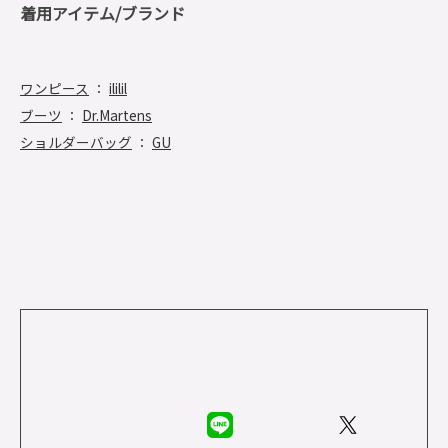
着用アイテム/ブランド
ワンピース
：
ililil
ブーツ
：
Dr.Martens
ショルダーバッグ
：
GU