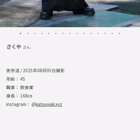
さくや
さん
表参道 / 2025年08月05日撮影
年齢： 45
職業： 飲食業
身長： 168㎝
instagram： @
katsuyuki.xyz