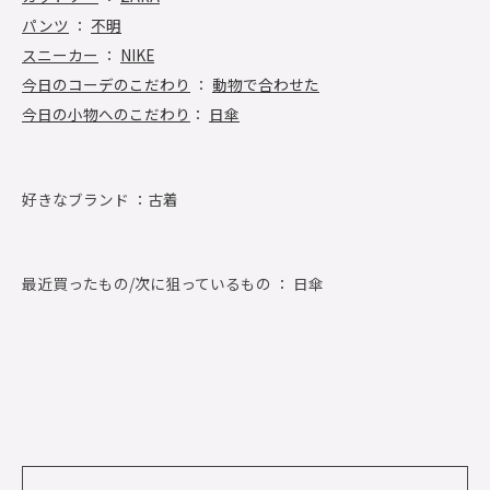
パンツ
：
不明
スニーカー
：
NIKE
今日のコーデのこだわり
：
動物で合わせた
今日の小物へのこだわり
：
日傘
好きなブランド ：
古着
最近買ったもの/次に狙っているもの ： 日傘