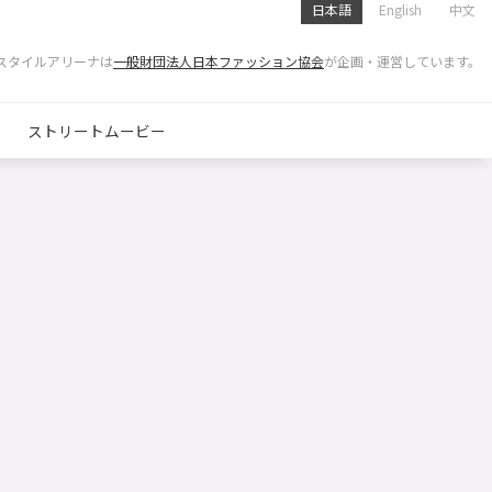
日本語
English
中文
スタイルアリーナは
一般財団法人日本ファッション協会
が企画・運営しています。
ストリートムービー