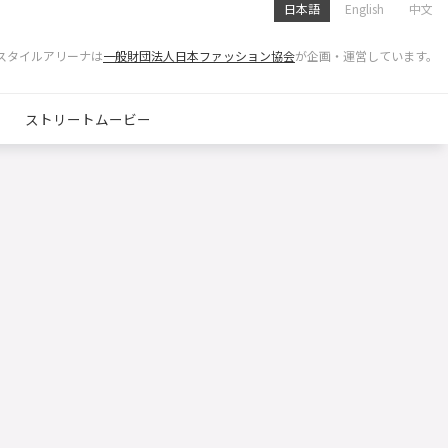
日本語
English
中文
スタイルアリーナは
一般財団法人日本ファッション協会
が企画・運営しています。
ストリートムービー