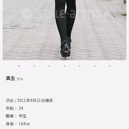
真生
さん
渋谷 / 2011年4月21日撮影
年齢： 24
職業： 学生
身長： 164㎝