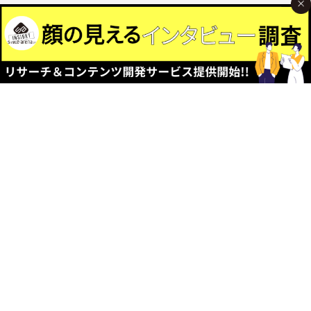
Official
SNS