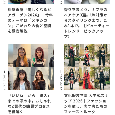
松屋銀座「美しくなるビ
香りをまとう、ナプラの
アガーデン2026」｜今年
ヘアケア3選。UV対策か
のテーマは「メキシカ
らスタイリングまで、こ
ン」こだわりの食と空間
れ1本で。【ビューティー
を徹底解説
トレンド｜ピックアッ
プ】
2026.04.10
2026.04.17
「いいね」から「購入」
文化服装学院 入学式スナ
までの頭の中。おしゃれ
ップ 2026｜ファッショ
なZ世代の購買プロセス
ンを愛し、志す者たちの
を紐解く
ファーストルック