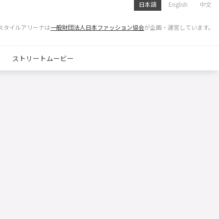
日本語
English
中文
スタイルアリーナは
一般財団法人日本ファッション協会
が企画・運営しています。
ストリートムービー