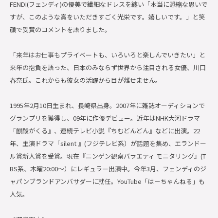
FENDI(フェンディ)の優美で繊細なドレスを纏い「本当に恐縮な思いで
すが、このような賞をいただきすごく光栄です。嬉しいです。」と笑
顔で受賞のコメントを語りました。
「来年はお仕事もプライベートも、いろいろと楽しんでいきたい」と
来年の抱負を語った、日本のみならず世界から注目される女優、川口
春奈氏。これからも彼女の活躍から目が離せません。
1995年2月10日生まれ、長崎県出身。2007年に雑誌オーディションで
グランプリを獲得し、09年に作優デビュー。近年はNHK大河ドラマ
「麒酸がくる』、連続テレビ小説『ちむどんどん』などに出演。22
年、主演ドラマ「silent 』(フジテレビ系）が話題を集め、エランドー
ル賞新人賞を受賞。現在『ニンゲン観察バラエティ モニタリング』(T
BS系、木曜20:00～）にレギュラー出演中。今年3月、フェンディのジ
ャパンブランドアンバサダーに就任。YouTube「はーちゃんねる」も
人気。