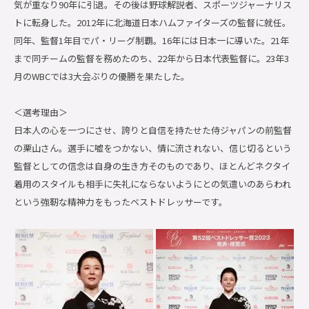
気が重なり90年に引退。その後は野球解説者、スポーツジャーナリス
トに転身した。2012年に北海道日本ハムファイターズの監督に就任。
同年、監督1年目でパ・リーグ制覇。16年には日本一に導いた。21年
まで同チームの監督を務めたのち、22年から日本代表監督に。23年3
月のWBCでは3大会ぶりの優勝を果たした。
＜選考理由＞
日本人の心を一つにさせ、誇りと自信を持たせた侍ジャパンの前監督
の栗山さん。選手に嘘をつかない、情に流されない、信じ切るという
監督としての信念は自身の生き方そのものであり、ほとんどネクタイ
着用のスタイルも相手に失礼にならないようにとの気遣いのあらわれ
という強靭な精神力をもったベストドレッサーです。