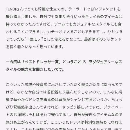
FENDIさんでとても綺麗な仕立ての、テーラードっぽいジャケットを
最近購入しました。自分でもあまりそういったキレイめのアイテムは
持ってなかったんですけど、デニムでもカジュアルなスタイルにも合
わせることができるし、カチッとキメることもできますし。ひとつ持
っていたら"一生モノ"として使えるかなって。最近はそのジャケット
を長く着たいなっと思っています。
ー今回は「ベストドレッサー賞」ということで、ラグジュアリーなス
タイルの魅力をお聞きしたいです。
こういった式典や授賞式に出させていただく機会がたまにあるんです
けど、なかなか自分では普段着たり選んだりしないので、こんなに綺
麗で華やかなドレスを着るのは背筋がシャンとするというか、ちょっ
ぴり緊張感は出るんですけれど、やっぱり嬉しいですね。プライベー
トのお洋服はそれはそれで安心するし、自分が好きなアイテムなので
気分も上がるんですけど、こういったドレスは特別な気持ちになれま
すよね。こんなお洋服が似合う素敵な大人になれたらなって思います