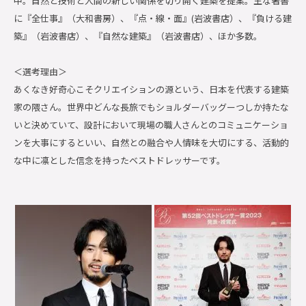
中。自然と技術と人間の新しい関係を切り開く建築を提案。主な著書
に『全仕事』（大和書房）、『点・線・面』(岩波書店）、『負ける建
築』（岩波書店）、『自然な建築』（岩波書店）、ほか多数。
＜選考理由＞
あくなき好奇心こそクリエイションの源という、日本を代表する建築
家の隈さん。世界中どんな長旅でもショルダーバッグーつしか持たな
いと決めていて、設計において現場の職人さんとのコミュニケーショ
ンを大事にするといい、自然との融合や人情味を大切にする、活動的
な中に凛とした信念を持ったベストドレッサーです。