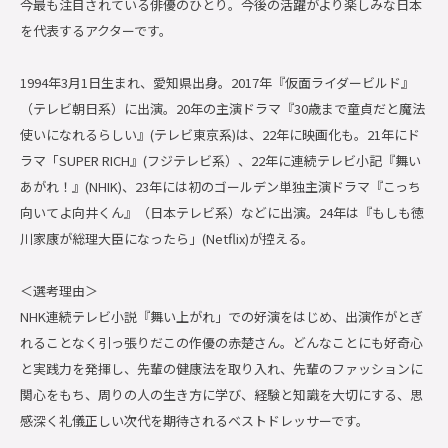
今最も注目されている俳優のひとり。今後の活躍がより楽しみな日本
を代表するアクターです。
1994年3月1日生まれ、愛知県出身。2017年『仮面ライダービルド』
（テレビ朝日系）に出演。20年の主演ドラマ『30歳まで童貞だと魔法
使いになれるらしい』(テレビ東京系)は、22年に映画化も。21年にド
ラマ「SUPER RICH』(フジテレビ系）、22年に連続テレビ小記『舞い
あがれ！』(NHIK)、23年には初のゴールデン単独主演ドラマ『こっち
向いてよ向井くん』（日本テレビ系）などに出演。24年は『もしも徳
川家康が総理大臣になったら」(Netflix)が控える。
＜選考理由＞
NHK連続テレビ小説『舞い上がれ」での好演をはじめ、出演作がとぎ
れることなく引っ張りだこの作優の赤楚さん。どんなことにも好奇心
と実践力を発揮し、先輩の健康法を取り入れ、先輩のファッションに
関心をもち、周りの人の生き方に学び、経験と知識を大切にする、思
感深く礼儀正しい次代を期待されるベストドレッサーです。