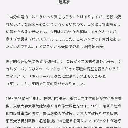
建築家
「自分の建物にはこういった賞をもらうことはありますが、普段は疲
れないような服装を心がけているくらいなので、このような素晴らし
い賞をもらえて光栄です。今日は北海道から移動してきたんですが、
寒すぎず暑すぎないスタイルにしました。このジャケット意外とあっ
たかいんですよ。」とにこやかな表情で登壇した隈 研吾氏。
世界的な建築家である隈 研吾氏は、普段から二週間の海外出張も、シ
ョルダーバッグひとつ、ジャケットだけで寒暖の調整を行うというミ
ニマリスト。「キャリーバッグだと空港で走れませんからね
（笑）。」と、笑顔で受賞の喜びを語りました。
1954年8月8日生まれ、神奈川県出身。東京大学工学部建築学科を卒業
後、東京大学大学院建築意匠専攻修士課程を修了。90年、隈研吾建築
都市設計事務所設立。慶應義塾大学教授、東京大学教授を経て現在、
東京大学特別教授・名誉教授。40を超える国々でプロジェクトが進行