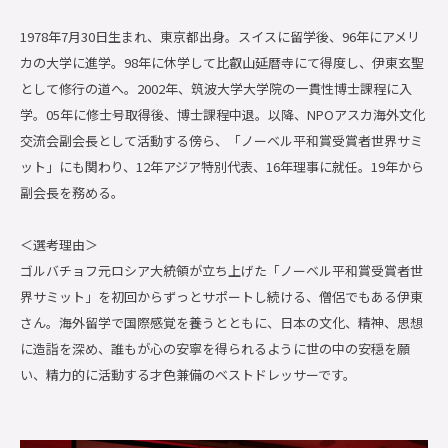
1978年7月30日生まれ、東京都出身。スイスに留学後、96年にアメリ
カの大学に進学。98年に休学して比叡山延暦寺にて得度し、伊東玄聖
として修行の道へ。2002年、筑波大学大学院の一貫性博士課程に入
学。05年に修士号取得後、博士課程中退。以降、NPOアスカ海外文化
交流会副会長として活動する傍ら、「ノーベル平和賞受賞者世界サミ
ット」にも関わり、12年アジア特別代表、16年理事に就任。19年から
副会長を務める。
＜選考理由＞
ゴルバチョフ元ロシア大統領が立ち上げた「ノーベル平和賞受賞者世
界サミット」を初回からずっとサポートし続ける、僧侶でもある伊東
さん。海外留学で国際感覚を養うとともに、日本の文化、精神、思想
に造詣を深め、誰もが心の安寧を得られるように世の中の安穏を願
い、精力的に活動する才色兼備のベストドレッサーです。