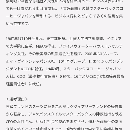
脳明晰で華麗なる経歴と天性の人柄を併せ持った、ビジネス界におい
ても一目置かれる水口 貴文氏。「共感戦略」の軸でスターバックスコ
ーヒージャパンを牽引する、ビジネス界にとどまらず多くの注目を集
める存在です。
1967年1月10日生まれ、東京都出身。上智大学法学部卒業、イタリア
の大学院に留学。MBA取得後、プライスウォーターハウスコンサルテ
ィング入社。その後実家の靴製造会社を経て、2001年LVJグループ、
ルイ・ヴィトンジャパン入社。10年同グループ、ロエベ ジャパンプレ
ジデント&CEOに就任。14年9月、スターバックスコーヒー ジャパン
入社。COO（最高執行責任者）を経て、16年よりCEO(代表取締役最高
経営責任者）に就任。
＜選考理由＞
高級ブランドのスーツに身を包んだラグジュアリーブランドの経営者
から転身し、ジャケパンスタイルでスターバックスの陣頭指揮を執る
CEOの水口さん。利益と社会的良心を両立させ、優れた永続性のある
企業を築くという使命感をもって、芳醇な香りの中で常に笑顔を絶や