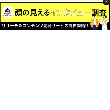
Official
SNS