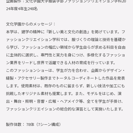
企画製作：文化学園大学服装学部ファッションクリエイション学科20
24年度4年生248名
文化学園からのメッセージ：
本学は、建学の精神に『新しい美と文化の創造』を掲げています。フ
ァッションクリエイション学科では、服づくりの理論と技術を基礎か
ら学び、ファッションの幅広い領域から学生自らが求める科目を自由
に主体的に選択し、専門性と実力を身につけ、多様化するファッショ
ン業界をリードし世界で活躍できる人材の育成を行っています。
このファッションショーは、学生が力を合わせ、企画からデザイン・
縫製・アクセサリー製作までトータルコーディネートした作品を発表
します。使用素材は、既存のものに留まらず、新しい技法や加工にも
挑戦したオリジナル素材も提案します。また、モデルをはじめ、演
出・舞台・照明・音響・広報・ヘアメイク等、全てを学生が手掛け、
ファッションクリエイションの総合的な演習として実施いたします。
製作体数： 78体（7シーン構成）