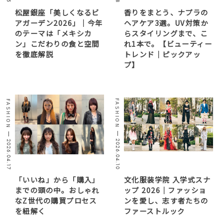
松屋銀座「美しくなるビ
香りをまとう、ナプラの
アガーデン2026」｜今年
ヘアケア3選。UV対策か
のテーマは「メキシカ
らスタイリングまで、こ
ン」こだわりの食と空間
れ1本で。【ビューティー
を徹底解説
トレンド｜ピックアッ
プ】
FASHION
FASHION
2026.04.10
2026.04.17
「いいね」から「購入」
文化服装学院 入学式スナ
までの頭の中。おしゃれ
ップ 2026｜ファッショ
なZ世代の購買プロセス
ンを愛し、志す者たちの
を紐解く
ファーストルック