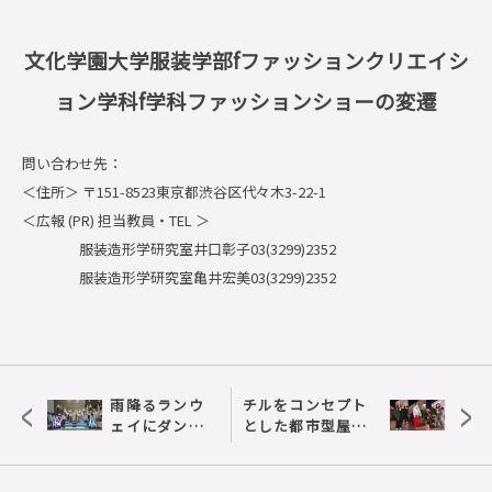
文化学園大学服装学部fファッションクリエイシ
ョン学科f学科ファッションショーの変遷
問い合わせ先：
＜住所＞ 〒151-8523東京都渋谷区代々木3-22-1
＜広報 (PR) 担当教員・TEL ＞
服装造形学研究室井口彰子03(3299)2352
服装造形学研究室亀井宏美03(3299)2352
<
>
雨降るランウ
チルをコンセプト
ェイにダン
とした都市型屋上
ス！？迫力の
フェス
ワークマン24
「ChillCity2023」。
年春夏発表
魅力と来場者スナ