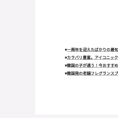
◾️
一周年を迎えたばかりの最旬ブラ
◾️
カラバリ豊富。アイコニックな
◾️
韓国の子が通う！今おすすめ
◾️
韓国発の老舗フレグランスブラ