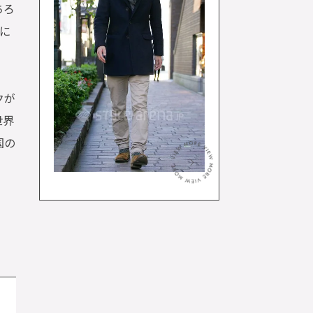
ちろ
に
クが
世界
国の
＞