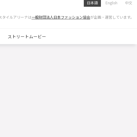
日本語
English
中文
スタイルアリーナは
一般財団法人日本ファッション協会
が企画・運営しています。
ストリートムービー