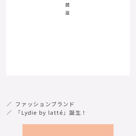
開
設
ファッションブランド
「
Lydie by latté
」誕生！