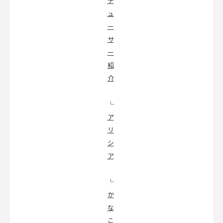
デ
ュ
ー
サ
ー
紹
介
└
ア
リ
シ
ア
└
か
な
こ