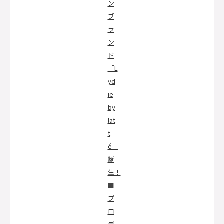
ン
ブ
ラ
ン
ド
「L
yd
ie
by
lat
t
é」
誕
生！
■
プ
ロ