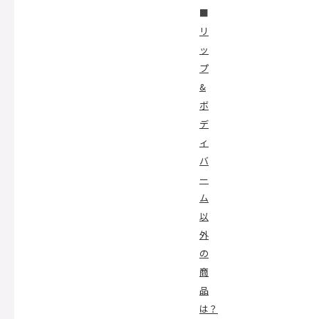
■
リ
ッ
プ
&
ボ
デ
ィ
バ
ー
ム
以
外
の
商
品
は？