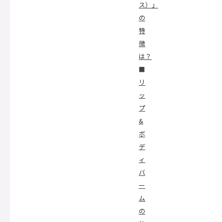
ス）」
の
特
徴
は？
■
リ
ッ
プ
&
ボ
デ
ィ
バ
ー
ム
の