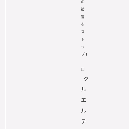
の
被
害
を
ス
ト
ッ
プ！
□
ク
ル
エ
ル
テ