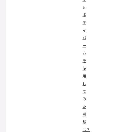
&
ボ
デ
ィ
バ
ー
ム
を
使
用
し
て
み
た
感
想
は？