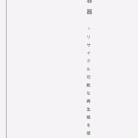
器
└
リ
サ
イ
ク
ル
可
能
な
再
生
紙
を
使