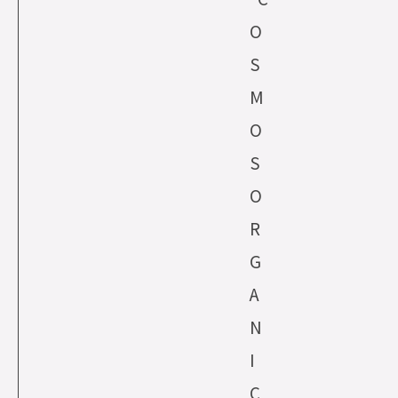
O
S
M
O
S
O
R
G
A
N
I
C