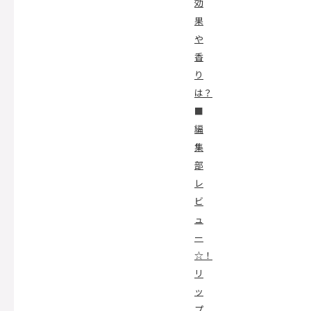
効
果
や
香
り
は？
■
編
集
部
レ
ビ
ュ
ー
☆！
リ
ッ
プ