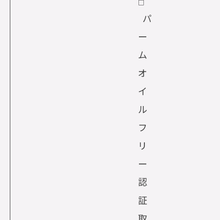
□
パ
ー
ム
オ
イ
ル
フ
リ
ー
認
証
取