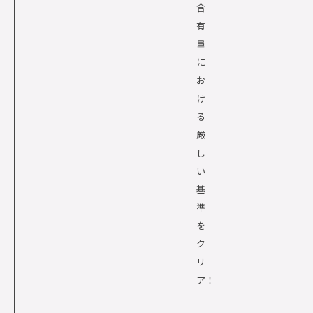
含
有
量
に
お
け
る
厳
し
い
基
準
を
ク
リ
ア！