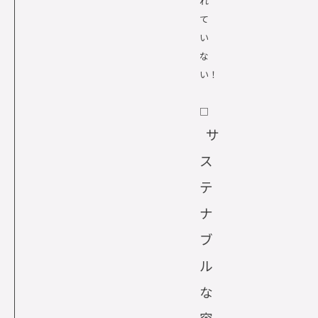
れ
て
い
な
い！
□
サ
ス
テ
ナ
ブ
ル
な
容