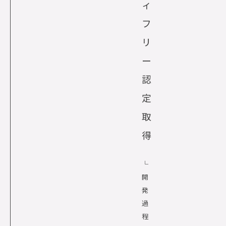
ィ
フ
リ
ー
認
定
取
得
└
開
発
過
程