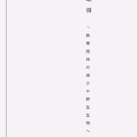
得
└
熱
帯
雨
林
の
減
少
や
野
生
生
物
へ