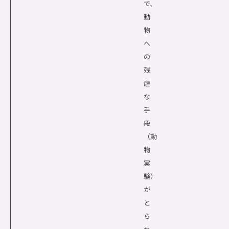
で、
動
物
へ
の
残
虐
な
手
段
（動
物
実
験）
が
と
ら