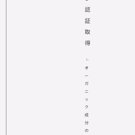
認
証
取
得
└
オ
ー
ガ
ニ
ッ
ク
成
分
の