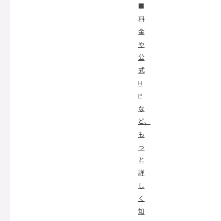
■
料
金
や
公
式
H
P
な
ど、
も
っ
と
詳
し
く
知