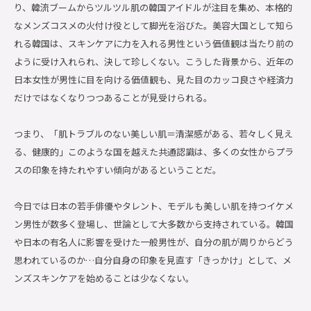
り、韓流ブームからツルツル肌の韓国アイドルが注目を集め、本格的
なメンズコスメの火付け役として脚光を浴びた。美容大国として知ら
れる韓国は、スキンケアに力を入れる男性という価値観は当たり前の
ように受け入れられ、決して珍しくない。こうした背景から、近年の
日本女性が男性に目を向ける価値観も、見た目のカッコ良さや経済力
だけではなくなりつつあることが見受けられる。
つまり、「肌トラブルのない美しい肌＝清潔感がある、若々しく見え
る、健康的」このような国を越えた共通認識は、多くの女性からプラ
スの印象を持たれやすい傾向があるということだ。
今日では日本の若手俳優やタレント、モデルも美しい肌を持つイケメ
ン男性が数多く登場し、世論として大多数から支持されている。韓国
や日本の有名人に影響を受けた一般男性が、自分の肌が周りからどう
思われているのか…自分自身の印象を見直す「きっかけ」として、メ
ンズスキンケアを始めることは少なくない。