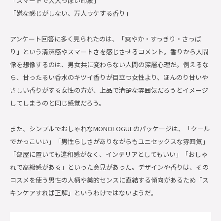
「スマートで大人っぽい印象」
「嫌な感じがしない、万人ウケする香り」
アンケート回答に多く見られたのは、「爽やか・すっきり・さっぱ
り」という清潔感やスマートさを感じさせるコメント。香りから人間
像を想像するのは、男女共に変わらない人間の深層心理だ。例えるな
ら、甘ったるい香水のキツイ香りが目立つ女性より、ほんのり甘いや
さしい香りがする女性の方が、上品で清楚な雰囲気だろうとイメージ
してしまうのと同じ感覚だろう。
また、シンプルでおしゃれなMONOLOGUEのパッケージは、「クール
でかっこいい」「男性らしさがありながらもユニセックスな雰囲気」
「部屋に置いても違和感がなく、インテリアとしてもいい」「おしゃ
れで高級感がある」といった意見があった。デザインや香りは、その
コスメを使う男性の人柄や美的センスに直結する傾向があるため「ス
キンケアすれば正解」というわけではないようだ。