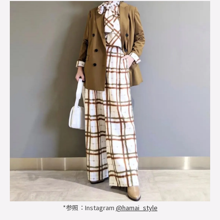
*参照：Instagram
@hamai_style