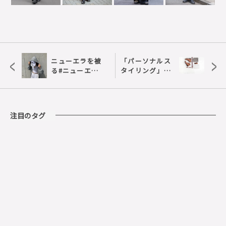
<
>
ニューエラを被
「パーソナルス
る#ニューエラ
タイリング」知
女子
ってる？10〜30
代女性のファッ
ション意識と傾
向を調査
注目のタグ