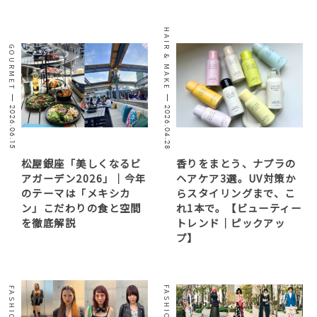
HAIR & MAKE
GOURMET
2026.06.15
2026.04.28
松屋銀座「美しくなるビ
香りをまとう、ナプラの
アガーデン2026」｜今年
ヘアケア3選。UV対策か
のテーマは「メキシカ
らスタイリングまで、こ
ン」こだわりの食と空間
れ1本で。【ビューティー
を徹底解説
トレンド｜ピックアッ
プ】
FASHION
FASHION