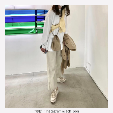
*参照：Instagram
@ach_pon