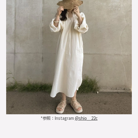
*参照：Instagram
@shio__22c