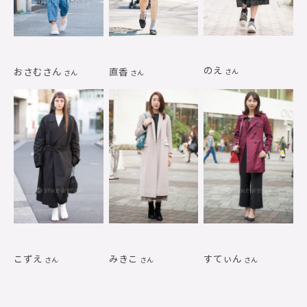
のえ
おさむさん
直香
さん
さん
さん
こずえ
みきこ
すてぃん
さん
さん
さん