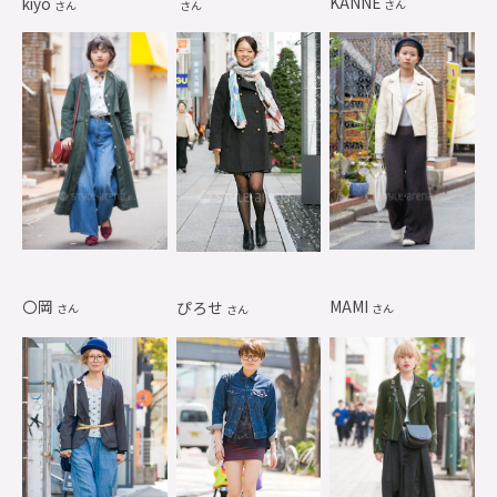
KANNE
kiyo
さん
さん
さん
〇岡
MAMI
ぴろせ
さん
さん
さん