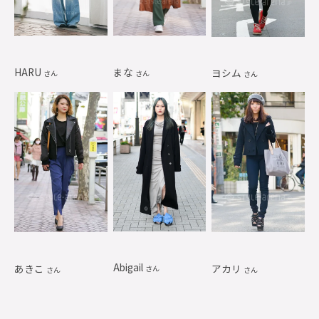
HARU
まな
ヨシム
さん
さん
さん
Abigail
あきこ
アカリ
さん
さん
さん