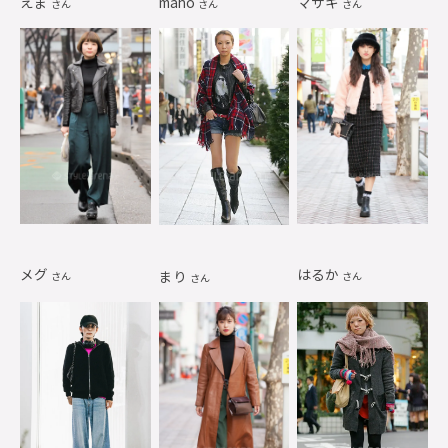
えま
maho
マサキ
さん
さん
さん
メグ
はるか
まり
さん
さん
さん