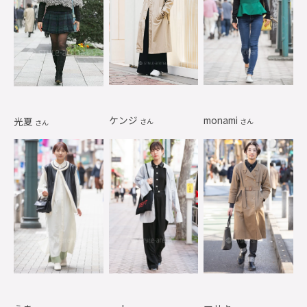
ケンジ
monami
光夏
さん
さん
さん