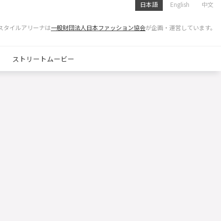
日本語
English
中文
スタイルアリーナは
一般財団法人日本ファッション協会
が企画・運営しています。
ストリートムービー