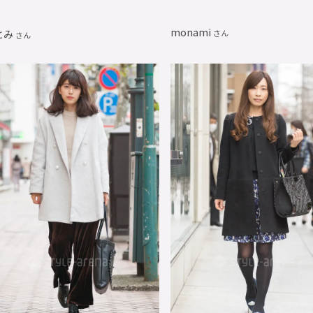
monami
とみ
さん
さん