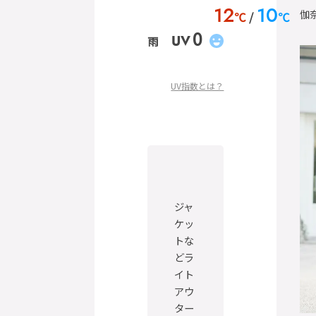
12
10
伽
℃
℃
0
UV
雨
UV指数とは？
ジャ
ケッ
トな
どラ
イト
アウ
ター