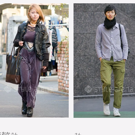
むおか
さん
さん