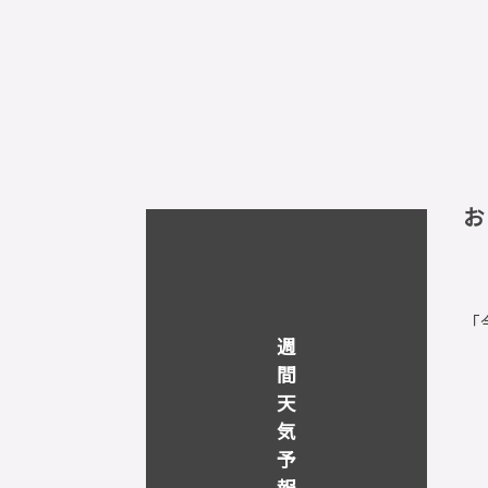
お
「
週
間
天
気
予
報