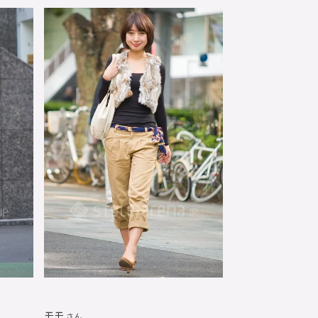
モモ
さん