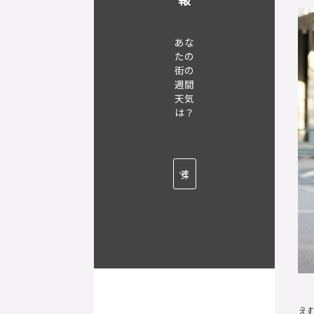
あな
たの
街の
週間
天気
は？
え