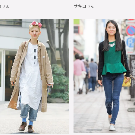
奈
サキコ
さん
さん