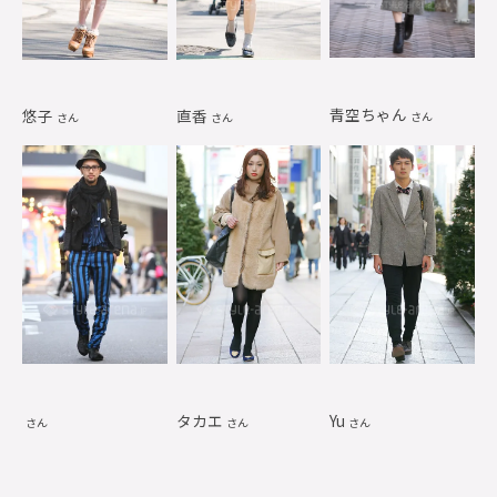
青空ちゃん
悠子
直香
さん
さん
さん
タカエ
Yu
さん
さん
さん