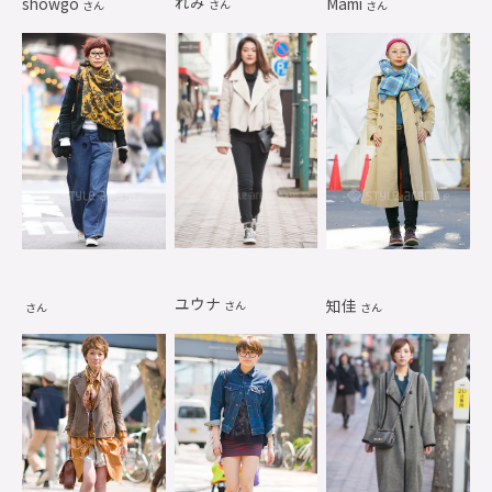
れみ
showgo
Mami
さん
さん
さん
ユウナ
知佳
さん
さん
さん