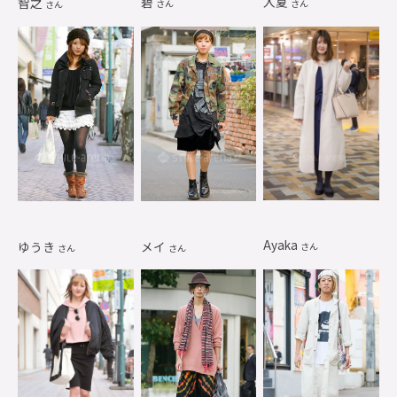
碧
入夏
智之
さん
さん
さん
Ayaka
ゆうき
メイ
さん
さん
さん