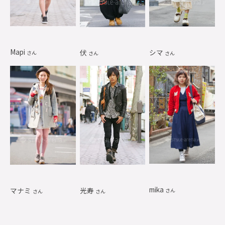
Mapi
シマ
伏
さん
さん
さん
mika
マナミ
光寿
さん
さん
さん