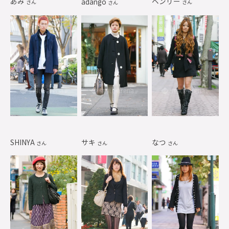
あみ
ヘンリー
adango
さん
さん
さん
SHINYA
サキ
なつ
さん
さん
さん