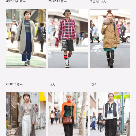
あやな
HARU
YUKI
さん
さん
さん
anne
さん
さん
さん