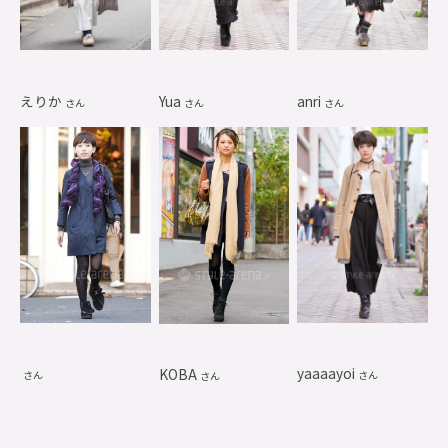
えりか
Yua
anri
さん
さん
さん
yaaaayoi
KOBA
さん
さん
さん