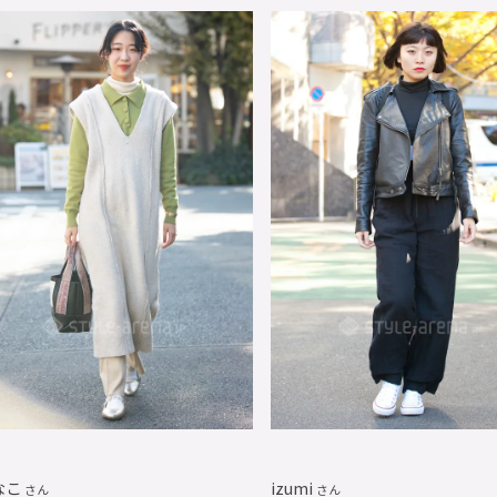
なこ
izumi
さん
さん