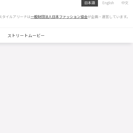
日本語
English
中文
スタイルアリーナは
一般財団法人日本ファッション協会
が企画・運営しています。
ストリートムービー