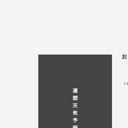
お
「
週
間
天
気
予
報