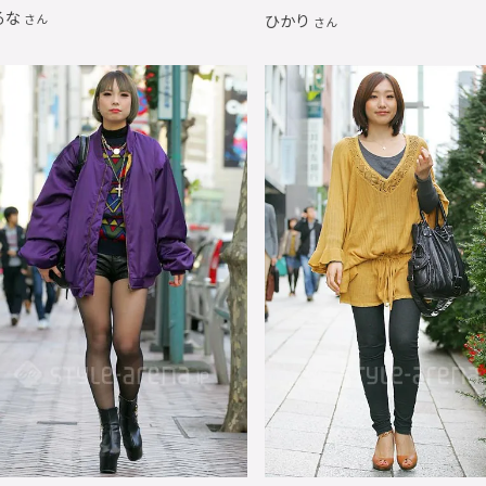
るな
ひかり
さん
さん