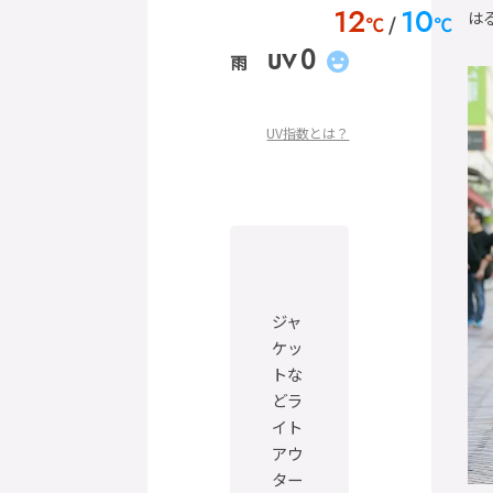
は
12
10
℃
℃
0
UV
雨
UV指数とは？
ジャ
ケッ
トな
どラ
イト
アウ
ター