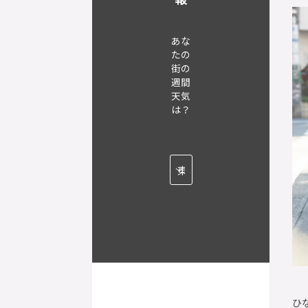
あな
たの
街の
週間
天気
は？
ひ