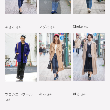
Cheke
あきこ
ノゾミ
さん
さん
さん
あみ
はる
ツヨシエトワール
さん
さん
さん