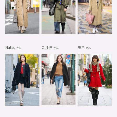
Natsu
こゆき
モネ
さん
さん
さん