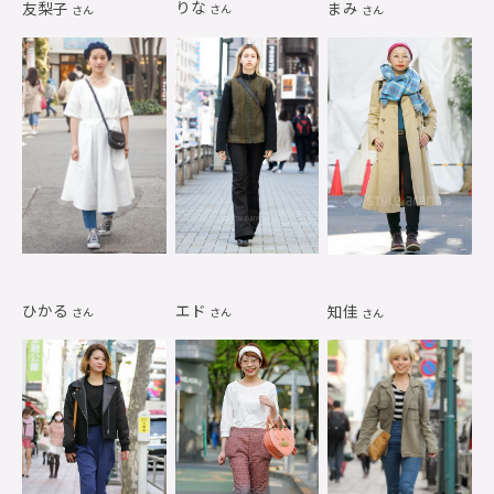
りな
友梨子
まみ
さん
さん
さん
ひかる
エド
知佳
さん
さん
さん