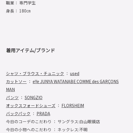
職業： 専門学生
身長： 180㎝
着用アイテム/ブランド
シャツ・ブラウス・チュニック
：
used
カットソー
：
eYe JUNYA WATANABE COMME des GARÇONS
MAN
パンツ
：
SONGZIO
オックスフォードシューズ
：
FLORSHEIM
バックパック
：
PRADA
今日のコーデのこだわり ： サングラス:白山眼鏡店
今日の小物へのこだわり ： ネックレス:不明