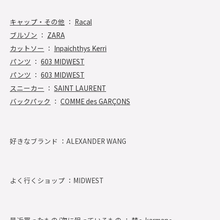
キャップ・その他
：
Racal
ブルゾン
：
ZARA
カットソー
：
Inpaichthys Kerri
パンツ
：
603 MIDWEST
パンツ
：
603 MIDWEST
スニーカー
：
SAINT LAURENT
バックパック
：
COMME des GARÇONS
好きなブランド ：
ALEXANDER WANG
よく行くショップ ：
MIDWEST
最近買ったもの/次に狙っているもの ： 梵～karman～