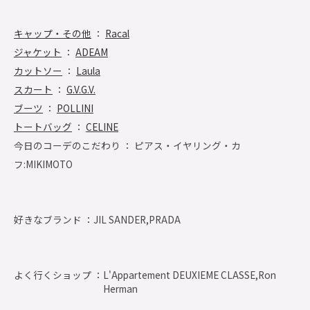
キャップ・その他
：
Racal
ジャケット
：
ADEAM
カットソー
：
Laula
スカート
：
G.V.G.V.
ブーツ
：
POLLINI
トートバッグ
：
CELINE
今日のコーデのこだわり ： ピアス・イヤリング・カ
フ:MIKIMOTO
好きなブランド ：
JIL SANDER,PRADA
よく行くショップ ：
L'Appartement DEUXIEME CLASSE,Ron
Herman