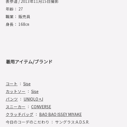
表参道 / 2013年11月15日撮影
年齢： 27
職業： 販売員
身長： 168㎝
着用アイテム/ブランド
コート
：
Sise
カットソー
：
Sise
パンツ
：
UNIQLO +J
スニーカー
：
CONVERSE
クラッチバッグ
：
BAO BAO ISSEY MIYAKE
今日のコーデのこだわり ： サングラス:A.D.S.R.