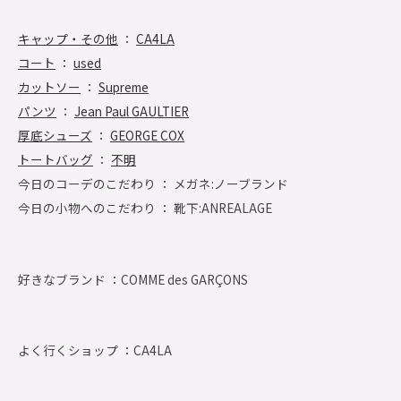
キャップ・その他
：
CA4LA
コート
：
used
カットソー
：
Supreme
パンツ
：
Jean Paul GAULTIER
厚底シューズ
：
GEORGE COX
トートバッグ
：
不明
今日のコーデのこだわり ： メガネ:ノーブランド
今日の小物へのこだわり ： 靴下:ANREALAGE
好きなブランド ：
COMME des GARÇONS
よく行くショップ ：
CA4LA