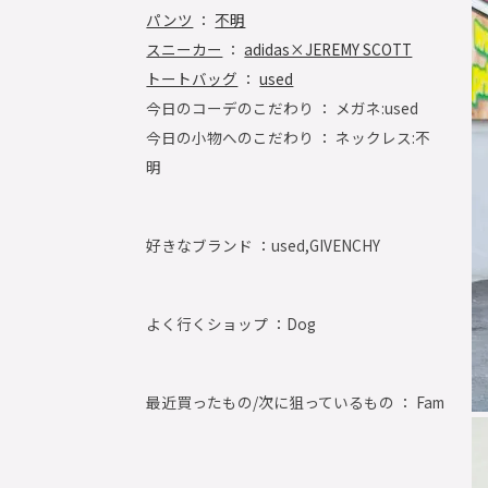
パンツ
：
不明
スニーカー
：
adidas×JEREMY SCOTT
トートバッグ
：
used
今日のコーデのこだわり ： メガネ:used
今日の小物へのこだわり ： ネックレス:不
明
好きなブランド ：
used,GIVENCHY
よく行くショップ ：
Dog
最近買ったもの/次に狙っているもの ： Fam