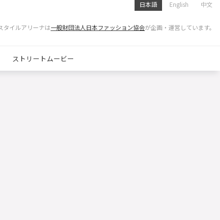
日本語
English
中文
スタイルアリーナは
一般財団法人日本ファッション協会
が企画・運営しています。
ストリートムービー