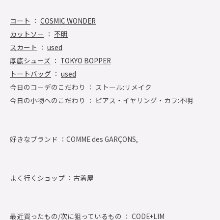
コート
：
COSMIC WONDER
カットソー
：
不明
スカート
：
used
厚底シューズ
：
TOKYO BOPPER
トートバッグ
：
used
今日のコーデのこだわり ： ストール:リメイク
今日の小物へのこだわり ： ピアス・イヤリング・カフ:不明
好きなブランド ：
COMME des GARÇONS,
よく行くショップ ：
古着屋
最近買ったもの/次に狙っているもの ： CODE+LIM