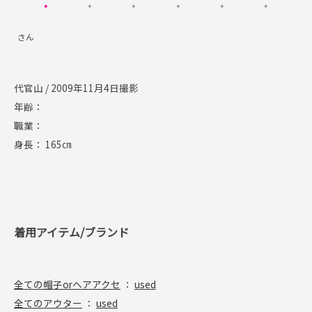
さん
代官山 / 2009年11月4日撮影
年齢：
職業：
身長： 165㎝
着用アイテム/ブランド
全ての帽子orヘアアクセ
：
used
全てのアウター
：
used