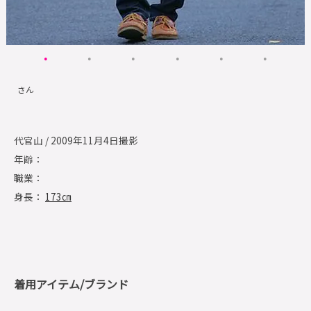
さん
代官山 / 2009年11月4日撮影
年齢：
職業：
身長：
173㎝
着用アイテム/ブランド