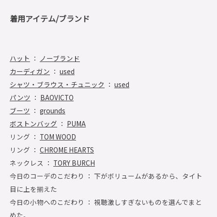
着用アイテム/ブランド
ハット
：
ノーブランド
カーディガン
：
used
シャツ・ブラウス・チュニック
：
used
パンツ
：
BAOVICTO
ブーツ
：
grounds
ボストンバッグ
：
PUMA
リング ：
TOM WOOD
リング ：
CHROME HEARTS
ネックレス ：
TORY BURCH
今日のコーデのこだわり ： 下がボリュームがあるから、タイト
目に上を揃えた
今日の小物へのこだわり ： 視聴激しすぎないものを選んでまと
めた。