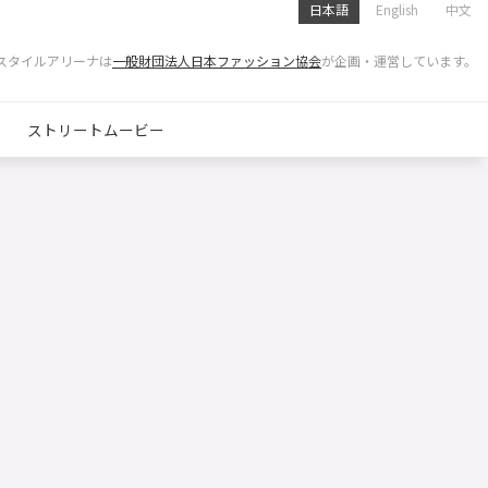
日本語
English
中文
スタイルアリーナは
一般財団法人日本ファッション協会
が企画・運営しています。
ストリートムービー