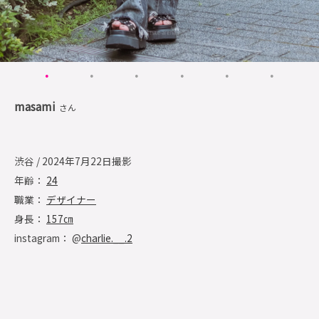
masami
さん
渋谷 / 2024年7月22日撮影
年齢：
24
職業：
デザイナー
身長：
157㎝
instagram： @
charlie.__.2