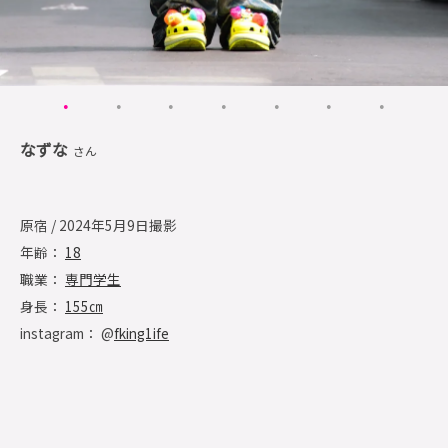
なずな
さん
原宿 / 2024年5月9日撮影
年齢：
18
職業：
専門学生
身長：
155㎝
instagram： @
fking1ife