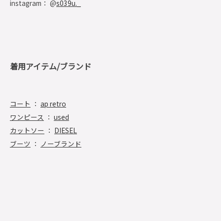
instagram： @
s039u._
着用アイテム/ブランド
コート
：
ap retro
ワンピース
：
used
カットソー
：
DIESEL
ブーツ
：
ノーブランド