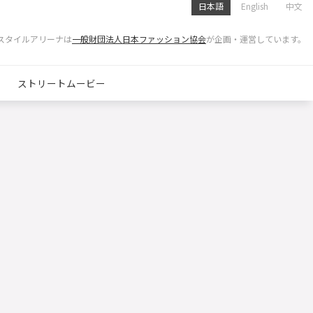
日本語
English
中文
スタイルアリーナは
一般財団法人日本ファッション協会
が企画・運営しています。
ストリートムービー