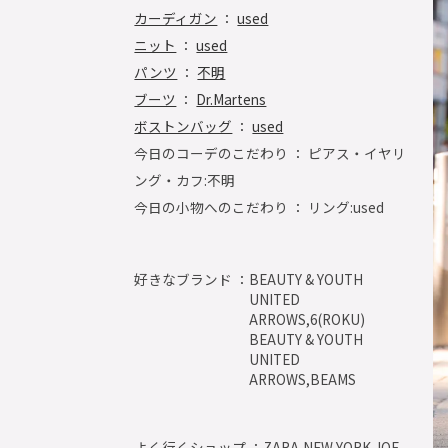
カーディガン
：
used
ニット
：
used
パンツ
：
不明
ブーツ
：
Dr.Martens
ボストンバッグ
：
used
今日のコーデのこだわり ： ピアス・イヤリ
ング・カフ:不明
今日の小物へのこだわり ： リング:used
好きなブランド ：
BEAUTY & YOUTH
UNITED
ARROWS,6(ROKU)
BEAUTY & YOUTH
UNITED
ARROWS,BEAMS
よく行くショップ ：
ZARA,NEW YORK JOE