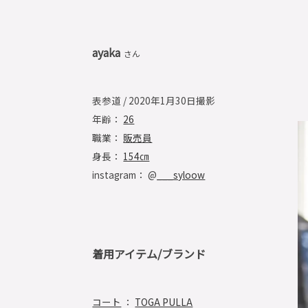
ayaka
さん
表参道 / 2020年1月30日撮影
年齢：
26
職業：
販売員
身長：
154㎝
instagram： @
___syloow
着用アイテム/ブランド
コート
：
TOGA PULLA