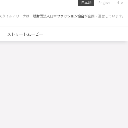
日本語
English
中文
スタイルアリーナは
一般財団法人日本ファッション協会
が企画・運営しています。
ストリートムービー