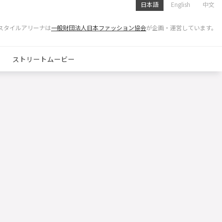
日本語
English
中文
スタイルアリーナは
一般財団法人日本ファッション協会
が企画・運営しています。
ストリートムービー